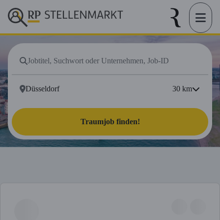
30
km
Traumjob finden!