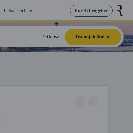
Gehaltsrechner
Für Arbeitgeber
30
km
Traumjob finden!