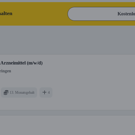
halten
Kostenlo
rzneimittel (m/w/d)
ringen
13. Monatsgehalt
4