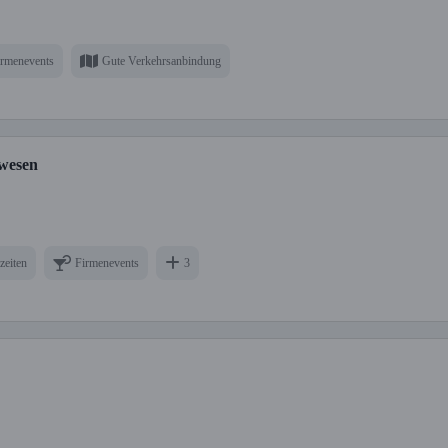
irmenevents
Gute Verkehrsanbindung
wesen
zeiten
Firmenevents
3