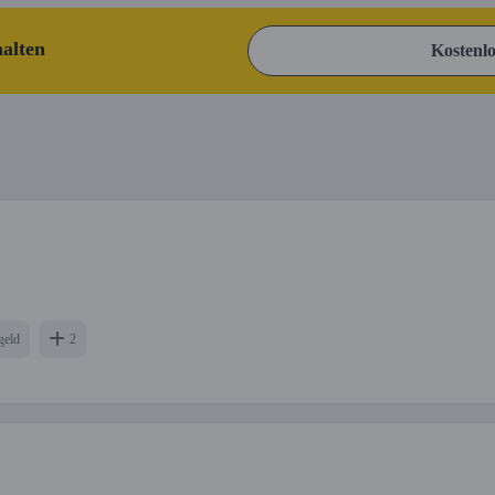
halten
Kostenlo
geld
2