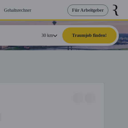
Gehaltsrechner
Für Arbeitgeber
30
km
Traumjob finden!