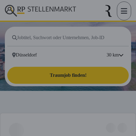
30
km
Traumjob finden!