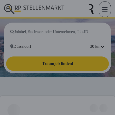
30
km
Traumjob finden!