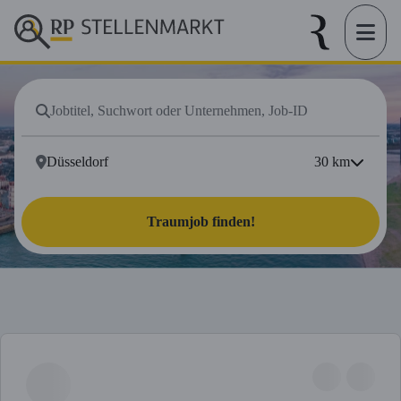
30
km
Traumjob finden!