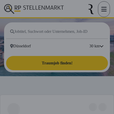
30
km
Traumjob finden!