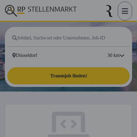
30
km
Traumjob finden!