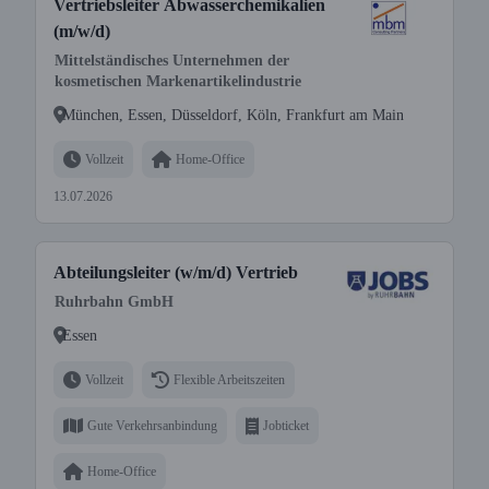
Vertriebsleiter Abwasserchemikalien
(m/w/d)
Mittelständisches Unternehmen der
kosmetischen Markenartikelindustrie
München, Essen, Düsseldorf, Köln, Frankfurt am Main
Vollzeit
Home-Office
13.07.2026
Abteilungsleiter (w/m/d) Vertrieb
Ruhrbahn GmbH
Essen
Vollzeit
Flexible Arbeitszeiten
Gute Verkehrsanbindung
Jobticket
Home-Office