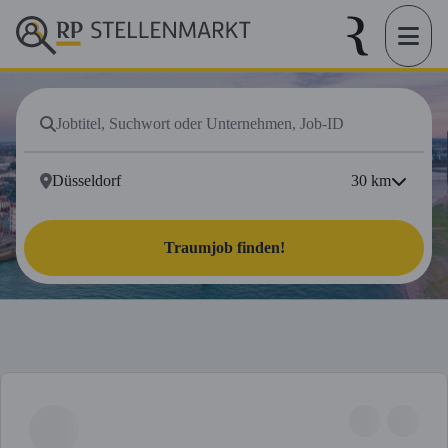
30
km
Traumjob finden!