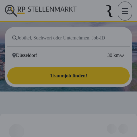
30
km
Traumjob finden!