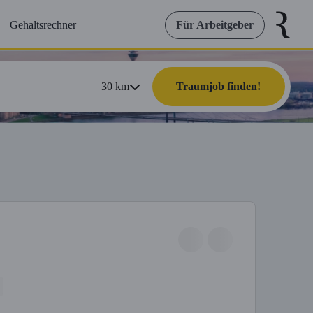
Gehaltsrechner
Für Arbeitgeber
30
km
Traumjob finden!