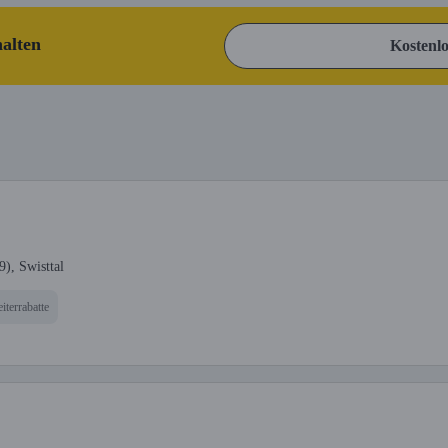
halten
Kostenlo
), Swisttal
iterrabatte