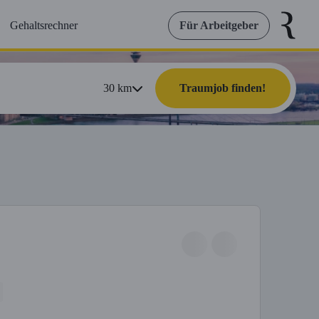
Gehaltsrechner
Für Arbeitgeber
30
km
Traumjob finden!