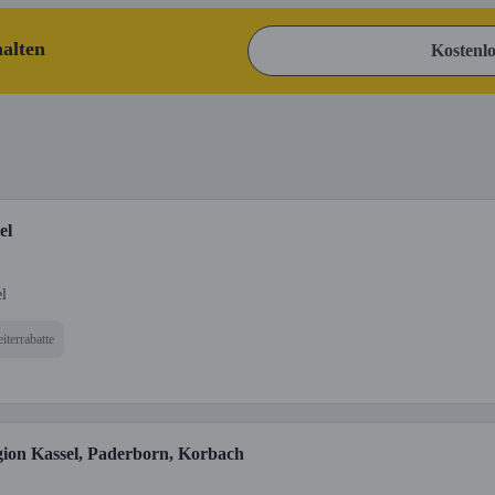
halten
Kostenlo
el
el
iterrabatte
gion Kassel, Paderborn, Korbach