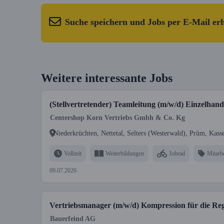
Suche speichern und Jobs per E-Mail er
Weitere interessante Jobs
(Stellvertretender) Teamleitung (m/w/d) Einzelhand
Centershop Korn Vertriebs Gmbh & Co. Kg
Niederkrüchten, Nettetal, Selters (Westerwald), Prüm, Kass
Vollzeit
Weiterbildungen
Jobrad
Mitarbe
09.07.2026
Vertriebsmanager (m/w/d) Kompression für die Re
Bauerfeind AG