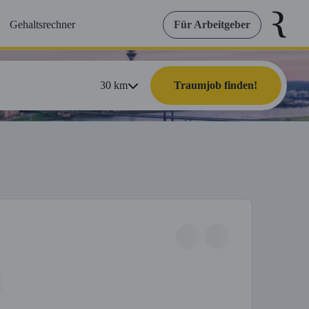
Gehaltsrechner
Für Arbeitgeber
30
km
Traumjob finden!