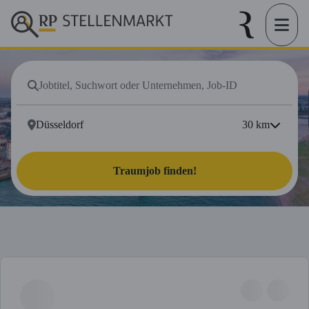
30
km
Traumjob finden!