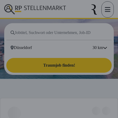
30
km
Traumjob finden!