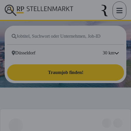
30
km
Traumjob finden!