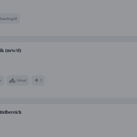
hnachtsgeld
ik (m/w/d)
n
Jobrad
3
telbereich