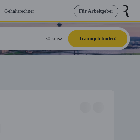
Gehaltsrechner
Für Arbeitgeber
30
km
Traumjob finden!