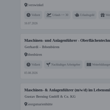
Everswinkel
Vollzeit
Urlaub >= 30
Urlaubsgeld
Wei
16.07.2026
Maschinen- und Anlagenführer - Oberflächentechn
Gerhardi – Ibbenbüren
Ibbenbüren
Vollzeit
Nachhaltiger Arbeitgeber
Weiterbildunge
05.08.2026
Maschinen- & Anlagenführer (m/w/d) im Lebensmit
Gustav Berning GmbH & Co. KG
Georgsmarienhütte