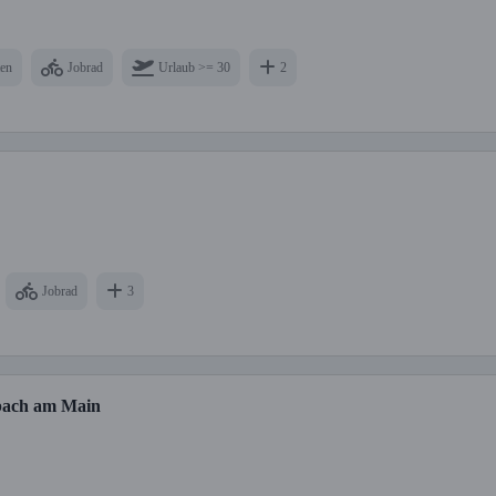
ten
Jobrad
Urlaub >= 30
2
Jobrad
3
nbach am Main