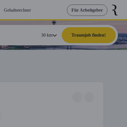
Gehaltsrechner
Für Arbeitgeber
30
km
Traumjob finden!