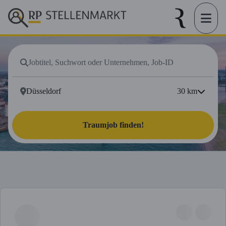
30
km
Traumjob finden!