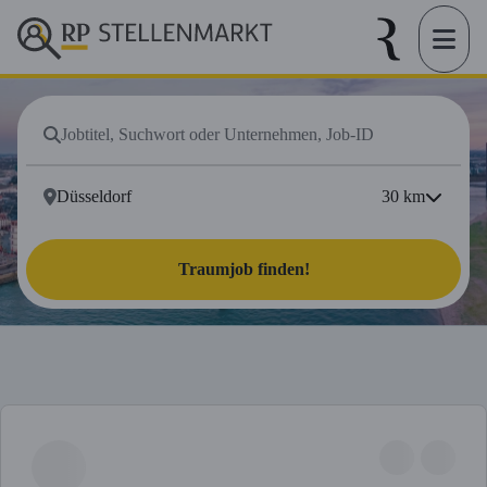
30
km
Traumjob finden!