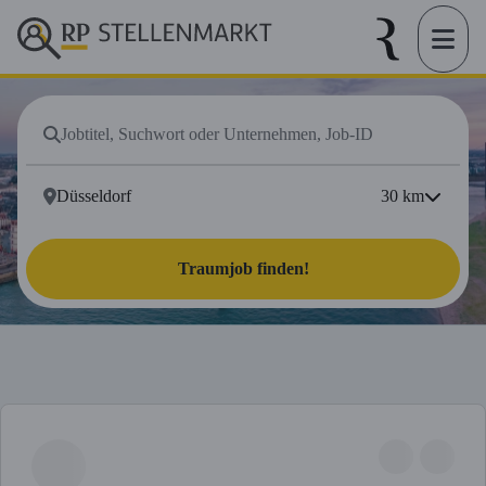
30
km
Traumjob finden!