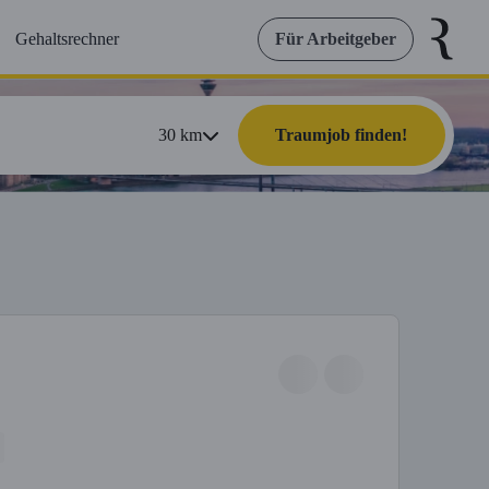
Gehaltsrechner
Für Arbeitgeber
30
km
Traumjob finden!