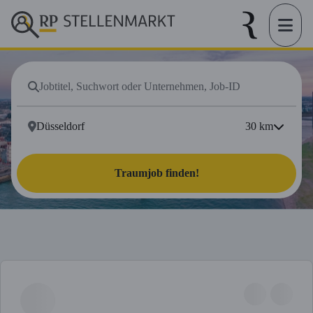
30
km
Traumjob finden!