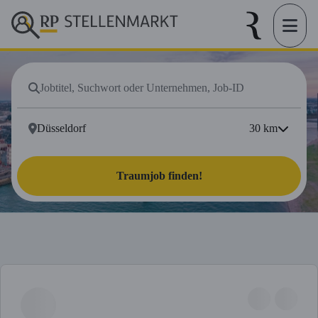
30
km
Traumjob finden!