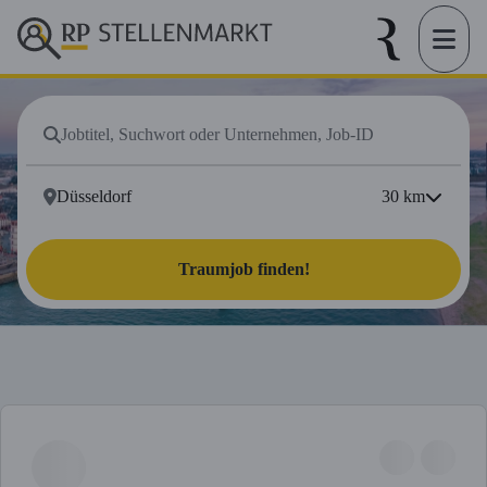
30
km
Traumjob finden!