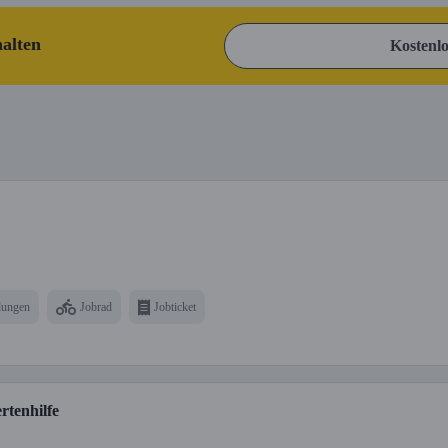
halten
Kostenlo
dungen
Jobrad
Jobticket
rtenhilfe