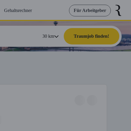
Gehaltsrechner
Für Arbeitgeber
30
km
Traumjob finden!