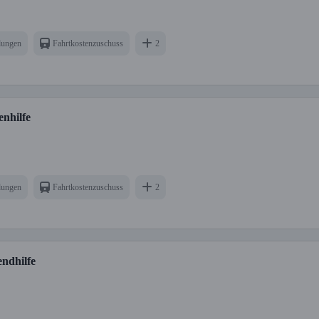
dungen
Fahrtkostenzuschuss
2
enhilfe
dungen
Fahrtkostenzuschuss
2
endhilfe