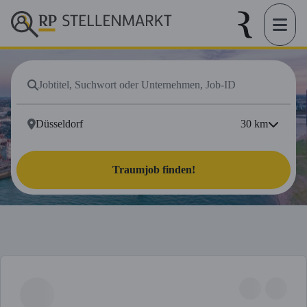
30
km
Traumjob finden!