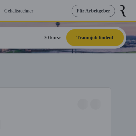
Gehaltsrechner
Für Arbeitgeber
30
km
Traumjob finden!