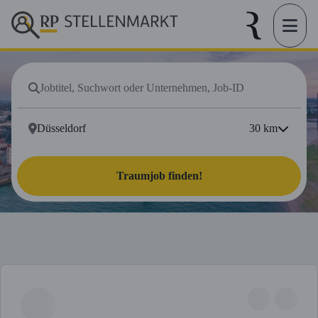
30
km
Traumjob finden!